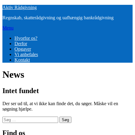
Spring
Aktiv Rådgivning
til
Regnskab, skatterådgivning og uafhængig bankrådgivning
indhold
Menu
Hvorfor os?
Derfor
Opgaver
Vi anbefales
Kontakt
News
Intet fundet
Der ser ud til, at vi ikke kan finde det, du søger. Måske vil en
søgning hjælpe.
Søg
efter:
Find os